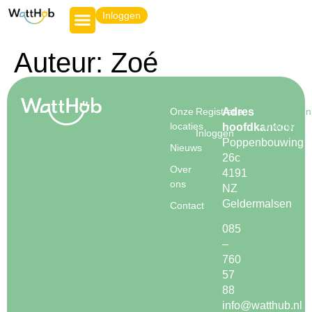
Inloggen
Auteur:
Zoé
Onze
Registratie
Adres
Registeren
locaties
Inloggen
hoofdkantoor
Inloggen
Poppenbouwing
Nieuws
26c
Over
4191
ons
NZ
Geldermalsen
Contact
085
–
760
57
88
info@watthub.nl