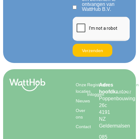
ontvangen van
WattHub B.V.
Verzenden
Onze
Registratie
Adres
Registeren
locaties
Inloggen
hoofdkantoor
Inloggen
Poppenbouwing
Nieuws
26c
Over
4191
ons
NZ
Geldermalsen
Contact
085